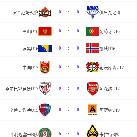
0
:
0
罗金厄姆火焰
佩里湖老鹰
0
:
0
黑山U16
葡萄牙U16
0
:
0
波黑U16
挪威U16
0
:
0
中国U17
勒沃库森U17
0
:
0
毕尔巴鄂竞技U17
阿森纳U17
0
:
0
辛迪夫佐特U19
阿萨纳U19
0
:
0
叶利迈塞米B队
卡拉特B队