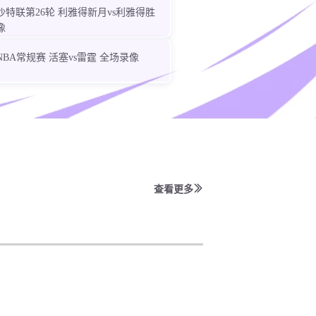
 沙特联第26轮 利雅得新月vs利雅得胜
像
:
:
13
49
50
即将开始
 NBA常规赛 活塞vs雷霆 全场录像
:
:
13
49
50
即将开始
:
:
13
49
50
即将开始
:
:
14
49
50
查看更多
即将开始
:
:
14
49
50
即将开始
:
:
14
49
50
即将开始