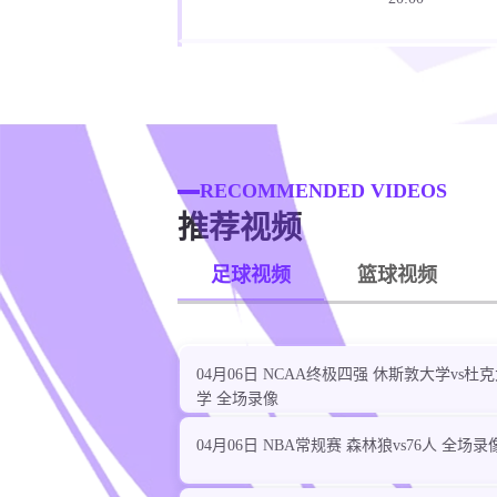
2026-08-06
贵州五峰杯
20:00
2026-08-06
哈萨克甲
20:00
RECOMMENDED VIDEOS
推荐视频
2026-08-06
莫桑冠
20:45
足球视频
篮球视频
2026-08-06
也门甲
21:00
04月06日 NCAA终极四强 休斯敦大学vs杜
2026-08-06
学 全场录像
球会友谊
21:00
04月06日 NBA常规赛 森林狼vs76人 全场录
2026-08-06
哈萨克甲
21:00