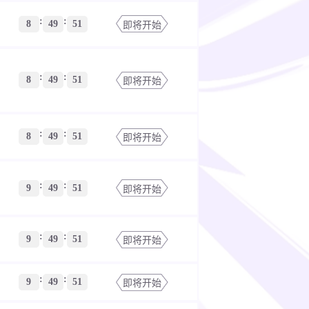
:
:
8
49
50
即将开始
:
:
8
49
50
即将开始
:
:
8
49
50
即将开始
:
:
9
49
50
即将开始
:
:
9
49
50
即将开始
:
:
9
49
50
即将开始