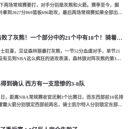
金还剩下两场常规赛要打，对手分别是灰熊和火箭。赛季至今，掘
0
:
0
冰岛女篮U16
挪威女篮U16
拿到2027分869篮板696助攻，最后两场常规赛如果全部出
0
:
0
瑞士U16
克罗地亚U16
森林狼在本季度以52分击败了灰熊！一个部分中的21个中有18个！骑着摇头丸的战士第六 湖船不舒服
0
:
0
波里索夫巴特B队
坎普罗姆戈梅尔
，勇士狂喜，见证森林狼暴打灰熊，一节52分血虐对手，单节21
没有见到NBA这么疯狂的进攻表演，森林狼对阵灰熊的第3
0
:
0
科莫1907女足
罗马女足
得到确认 西方有一支悲惨的3-8队
0
:
0
古比斯
克拉约瓦大学
月11日，距离NBA常规赛收官还剩3个比赛日，而东西部前10名排
0
:
0
图尔库国际
瓦杜兹
雷霆火箭分别锁定西部前两名，骑士凯尔特人分别锁定东部前
0
:
0
亚纳普马女足
梅尔加女足