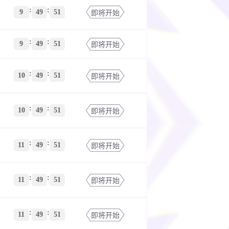
:
:
9
49
50
即将开始
:
:
9
49
50
即将开始
:
:
10
49
50
即将开始
:
:
10
49
50
即将开始
:
:
11
49
50
即将开始
:
:
11
49
50
即将开始
:
:
11
49
50
即将开始